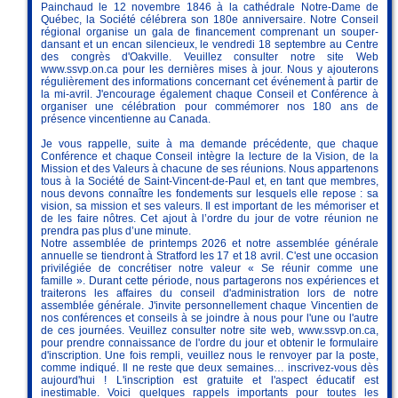
Painchaud le 12 novembre 1846 à la cathédrale Notre-Dame de
Québec, la Société célébrera son 180e anniversaire. Notre Conseil
régional organise un gala de financement comprenant un souper-
dansant et un encan silencieux, le vendredi 18 septembre au Centre
des congrès d'Oakville. Veuillez consulter notre site Web
www.ssvp.on.ca pour les dernières mises à jour. Nous y ajouterons
régulièrement des informations concernant cet événement à partir de
la mi-avril. J'encourage également chaque Conseil et Conférence à
organiser une célébration pour commémorer nos 180 ans de
présence vincentienne au Canada.
Je vous rappelle, suite à ma demande précédente, que chaque
Conférence et chaque Conseil intègre la lecture de la Vision, de la
Mission et des Valeurs à chacune de ses réunions. Nous appartenons
tous à la Société de Saint-Vincent-de-Paul et, en tant que membres,
nous devons connaître les fondements sur lesquels elle repose : sa
vision, sa mission et ses valeurs. Il est important de les mémoriser et
de les faire nôtres. Cet ajout à l’ordre du jour de votre réunion ne
prendra pas plus d’une minute.
Notre assemblée de printemps 2026 et notre assemblée générale
annuelle se tiendront à Stratford les 17 et 18 avril. C'est une occasion
privilégiée de concrétiser notre valeur « Se réunir comme une
famille ». Durant cette période, nous partagerons nos expériences et
traiterons les affaires du conseil d'administration lors de notre
assemblée générale. J'invite personnellement chaque Vincentien de
nos conférences et conseils à se joindre à nous pour l'une ou l'autre
de ces journées. Veuillez consulter notre site web, www.ssvp.on.ca,
pour prendre connaissance de l'ordre du jour et obtenir le formulaire
d'inscription. Une fois rempli, veuillez nous le renvoyer par la poste,
comme indiqué. Il ne reste que deux semaines… inscrivez-vous dès
aujourd'hui ! L'inscription est gratuite et l'aspect éducatif est
inestimable. Voici quelques rappels importants pour toutes les