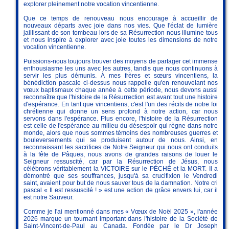
explorer pleinement notre vocation vincentienne.
Que ce temps de renouveau nous encourage à accueillir de
nouveaux départs avec joie dans nos vies. Que l'éclat de lumière
jaillissant de son tombeau lors de sa Résurrection nous illumine tous
et nous inspire à explorer avec joie toutes les dimensions de notre
vocation vincentienne.
Puissions-nous toujours trouver des moyens de partager cet immense
enthousiasme les uns avec les autres, tandis que nous continuons à
servir les plus démunis. À mes frères et sœurs vincentiens, la
bénédiction pascale ci-dessus nous rappelle qu'en renouvelant nos
vœux baptismaux chaque année à cette période, nous devons aussi
reconnaître que l'histoire de la Résurrection est avant tout une histoire
d'espérance. En tant que vincentiens, c'est l'un des récits de notre foi
chrétienne qui donne un sens profond à notre action, car nous
servons dans l'espérance. Plus encore, l'histoire de la Résurrection
est celle de l'espérance au milieu du désespoir qui règne dans notre
monde, alors que nous sommes témoins des nombreuses guerres et
bouleversements qui se produisent autour de nous. Ainsi, en
reconnaissant les sacrifices de Notre Seigneur qui nous ont conduits
à la fête de Pâques, nous avons de grandes raisons de louer le
Seigneur ressuscité, car par la Résurrection de Jésus, nous
célébrons véritablement la VICTOIRE sur le PÉCHÉ et la MORT. Il a
démontré que ses souffrances, jusqu'à sa crucifixion le Vendredi
saint, avaient pour but de nous sauver tous de la damnation. Notre cri
pascal « Il est ressuscité ! » est une action de grâce envers lui, car il
est notre Sauveur.
Comme je l'ai mentionné dans mes « Vœux de Noël 2025 », l'année
2026 marque un tournant important dans l'histoire de la Société de
Saint-Vincent-de-Paul au Canada. Fondée par le Dr Joseph